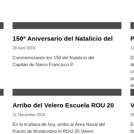
150º Aniversario del Natalicio del
P
28 April 2019
1
Conmemorando los 150 del Natalicio del
D
Capitán de Navío Francisco P.
d
c
p
a
Arribo del Velero Escuela ROU 20
V
21 December 2018
0
En la mañana de hoy, arribo al Área Naval del
E
Puerto de Montevideo el ROU 20 Velero
N